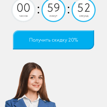
часов
минут
секунд
Получить скидку 20%