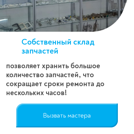
Собственный склад
запчастей
позволяет хранить большое
количество запчастей, что
сокращает сроки ремонта до
Оставьте заявку
нескольких часов!
перезвоним в течение 3-х минут
Вызвать мастера