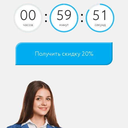
часов
минут
секунд
Получить скидку 20%